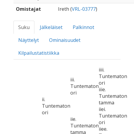
Omistajat
Ireth (
VRL-03777
)
Suku
Jälkeläiset
Palkinnot
Näyttelyt
Ominaisuudet
Kilpailustatistiikka
iiii.
Tuntematon
iii.
ori
Tuntematon
iiie.
ori
Tuntematon
ii.
tamma
Tuntematon
iiei.
ori
Tuntematon
iie.
ori
Tuntematon
iiee.
tamma