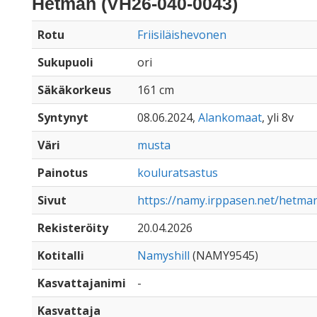
Hetman (VH26-040-0043)
Rotu
Friisiläishevonen
Sukupuoli
ori
Säkäkorkeus
161 cm
Syntynyt
08.06.2024,
Alankomaat
, yli 8v
Väri
musta
Painotus
kouluratsastus
Sivut
https://namy.irppasen.net/hetma
Rekisteröity
20.04.2026
Kotitalli
Namyshill
(NAMY9545)
Kasvattajanimi
-
Kasvattaja