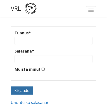
VRL
Toggle
navigati
Tunnus
*
Salasana
*
Muista minut
Unohtuiko salasana?