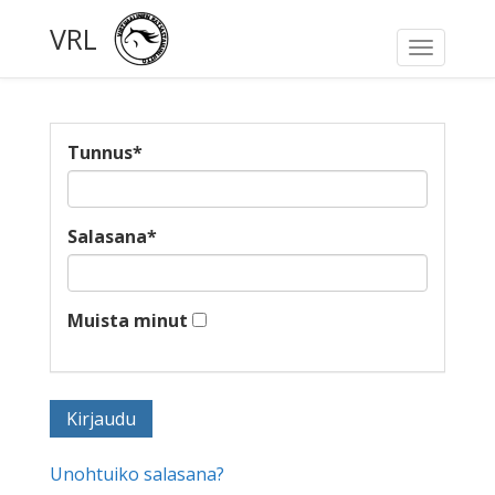
VRL
Toggle
navigati
Tunnus
*
Salasana
*
Muista minut
Unohtuiko salasana?