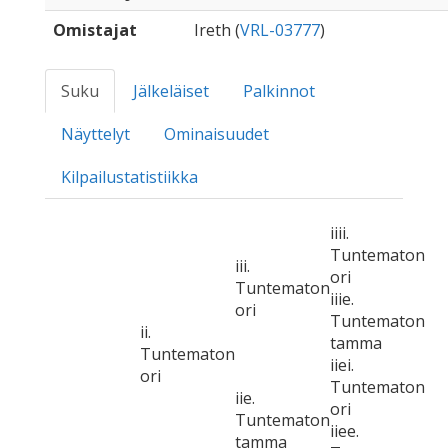
Omistajat
Ireth (
VRL-03777
)
Suku
Jälkeläiset
Palkinnot
Näyttelyt
Ominaisuudet
Kilpailustatistiikka
iiii.
Tuntematon
iii.
ori
Tuntematon
iiie.
ori
Tuntematon
ii.
tamma
Tuntematon
iiei.
ori
Tuntematon
iie.
ori
Tuntematon
iiee.
tamma