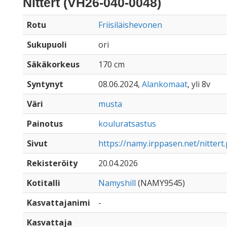
Nittert (VH26-040-0048)
Rotu
Friisiläishevonen
Sukupuoli
ori
Säkäkorkeus
170 cm
Syntynyt
08.06.2024,
Alankomaat
, yli 8v
Väri
musta
Painotus
kouluratsastus
Sivut
https://namy.irppasen.net/nittert
Rekisteröity
20.04.2026
Kotitalli
Namyshill
(NAMY9545)
Kasvattajanimi
-
Kasvattaja