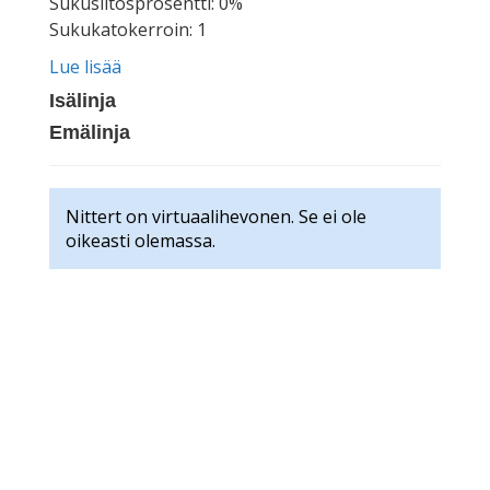
Sukusiitosprosentti: 0%
Sukukatokerroin: 1
Lue lisää
Isälinja
Emälinja
Nittert on virtuaalihevonen. Se ei ole
oikeasti olemassa.