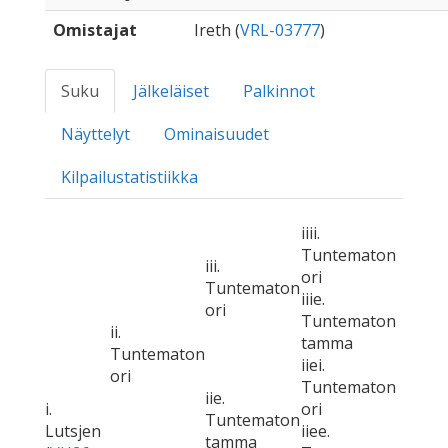
Omistajat
Ireth (
VRL-03777
)
Suku
Jälkeläiset
Palkinnot
Näyttelyt
Ominaisuudet
Kilpailustatistiikka
iiii.
Tuntematon
iii.
ori
Tuntematon
iiie.
ori
Tuntematon
ii.
tamma
Tuntematon
iiei.
ori
Tuntematon
iie.
i.
ori
Tuntematon
Lutsjen
iiee.
tamma