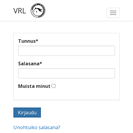
VRL
Toggle
navigati
Tunnus
*
Salasana
*
Muista minut
Unohtuiko salasana?