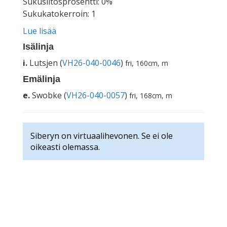
Sukusiitosprosentti: 0%
Sukukatokerroin: 1
Lue lisää
Isälinja
i.
Lutsjen (
VH26-040-0046
)
fri, 160cm, m
Emälinja
e.
Swobke (
VH26-040-0057
)
fri, 168cm, m
Siberyn on virtuaalihevonen. Se ei ole
oikeasti olemassa.