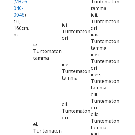
(
VH26-
Tuntematon
040-
tamma
0046
)
ieii.
fri,
Tuntematon
iei.
160cm,
ori
Tuntematon
m
ieie.
ori
Tuntematon
ie.
tamma
Tuntematon
ieei.
tamma
Tuntematon
iee.
ori
Tuntematon
ieee.
tamma
Tuntematon
tamma
eiii.
Tuntematon
eii.
ori
Tuntematon
eiie.
ori
Tuntematon
ei.
tamma
Tuntematon
eiei.