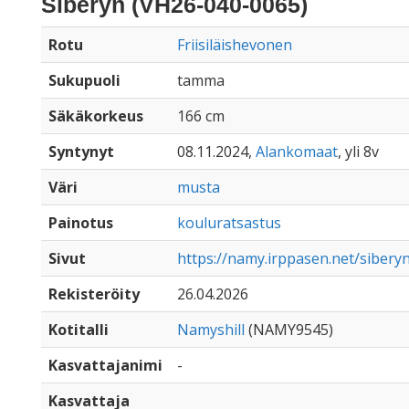
Siberyn (VH26-040-0065)
Rotu
Friisiläishevonen
Sukupuoli
tamma
Säkäkorkeus
166 cm
Syntynyt
08.11.2024,
Alankomaat
, yli 8v
Väri
musta
Painotus
kouluratsastus
Sivut
https://namy.irppasen.net/sibery
Rekisteröity
26.04.2026
Kotitalli
Namyshill
(NAMY9545)
Kasvattajanimi
-
Kasvattaja