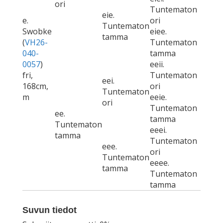
ori
Tuntematon
eie.
e.
ori
Tuntematon
Swobke
eiee.
tamma
(
VH26-
Tuntematon
040-
tamma
0057
)
eeii.
fri,
Tuntematon
eei.
168cm,
ori
Tuntematon
m
eeie.
ori
Tuntematon
ee.
tamma
Tuntematon
eeei.
tamma
Tuntematon
eee.
ori
Tuntematon
eeee.
tamma
Tuntematon
tamma
Suvun tiedot