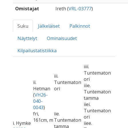
Omistajat
Ireth (
VRL-03777
)
Suku
Jälkeläiset
Palkinnot
Näyttelyt
Ominaisuudet
Kilpailustatistiikka
iiii.
Tuntematon
iii.
ori
ii.
Tuntematon
iiie.
Hetman
ori
Tuntematon
(
VH26-
tamma
040-
iiei.
0043
)
Tuntematon
fri,
iie.
ori
161cm, m
Tuntematon
i. Hymke
iiee.
tamma