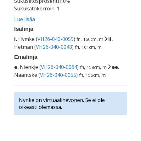
Sukusiitosprosentti: 0%
Sukukatokerroin: 1
Lue lisää
Isälinja
i.
Hymke (
VH26-040-0059
)
ii.
fri, 160cm, m
Hetman (
VH26-040-0043
)
fri, 161cm, m
Emälinja
e.
Nienkje (
VH26-040-0064
)
ee.
fri, 158cm, m
Naantske (
VH26-040-0055
)
fri, 156cm, m
Nynke on virtuaalihevonen. Se ei ole
oikeasti olemassa.