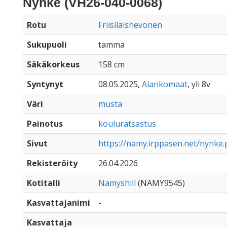
Nynke (VH26-040-0068)
Rotu
Friisiläishevonen
Sukupuoli
tamma
Säkäkorkeus
158 cm
Syntynyt
08.05.2025,
Alankomaat
, yli 8v
Väri
musta
Painotus
kouluratsastus
Sivut
https://namy.irppasen.net/nynke
Rekisteröity
26.04.2026
Kotitalli
Namyshill
(NAMY9545)
Kasvattajanimi
-
Kasvattaja