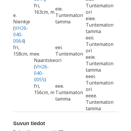
fri,
Tuntematon
eie.
163cm, m
ori
e.
Tuntematon
eiee.
Nienkje
tamma
Tuntematon
(
VH26-
tamma
040-
eeii.
0064
)
Tuntematon
fri,
eei.
ori
158cm, m
ee.
Tuntematon
eeie.
Naantske
ori
Tuntematon
(
VH26-
tamma
040-
eeei.
0055
)
Tuntematon
fri,
eee.
ori
156cm, m
Tuntematon
eeee.
tamma
Tuntematon
tamma
Suvun tiedot