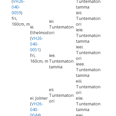
(
VH26-
Tuntematon
040-
tamma
0059
)
ieii.
fri,
Tuntematon
iei.
160cm, m
ori
ie.
Tuntematon
ieie.
Ethelmod
ori
Tuntematon
(
VH26-
tamma
040-
ieei.
0051
)
Tuntematon
fri,
iee.
ori
160cm, m
Tuntematon
ieee.
tamma
Tuntematon
tamma
eiii.
Tuntematon
eii.
ori
Tuntematon
ei. Jolmer
eiie.
ori
(
VH26-
Tuntematon
040-
tamma
0044
)
eiei.