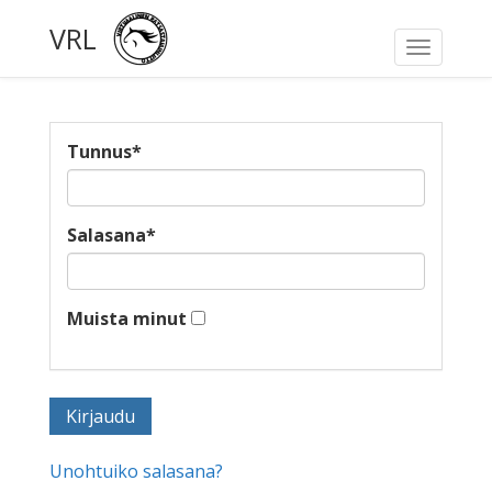
VRL
Toggle
navigati
Tunnus
*
Salasana
*
Muista minut
Unohtuiko salasana?