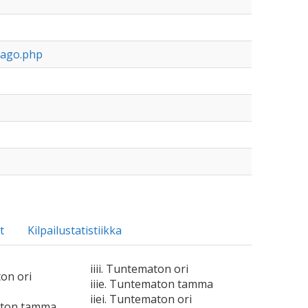
rago.php
t
Kilpailustatistiikka
iiii. Tuntematon ori
ton ori
iiie. Tuntematon tamma
iiei. Tuntematon ori
aton tamma