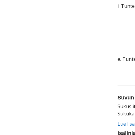
i. Tunt
e. Tun
Suvun 
Sukusii
Sukukat
Lue lis
Isälinj