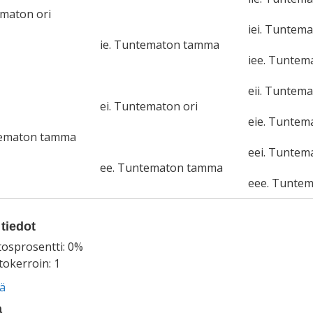
ematon ori
iei. Tuntema
ie. Tuntematon tamma
iee. Tunte
eii. Tuntema
ei. Tuntematon ori
eie. Tunte
tematon tamma
eei. Tuntem
ee. Tuntematon tamma
eee. Tunte
tiedot
tosprosentti: 0%
okerroin: 1
ää
a