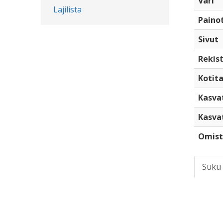
Väri
Lajilista
Paino
Sivut
Rekist
Kotita
Kasva
Kasva
Omist
Suku