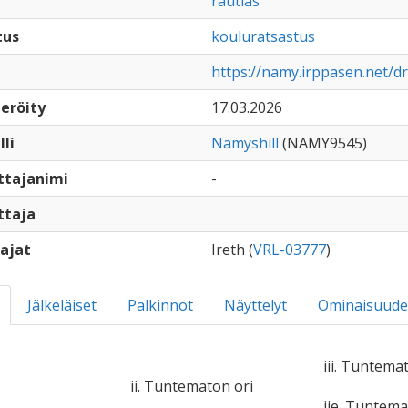
rautias
tus
kouluratsastus
https://namy.irppasen.net/d
eröity
17.03.2026
lli
Namyshill
(NAMY9545)
ttajanimi
-
ttaja
ajat
Ireth (
VRL-03777
)
Jälkeläiset
Palkinnot
Näyttelyt
Ominaisuude
iii. Tuntema
ii. Tuntematon ori
iie. Tuntem