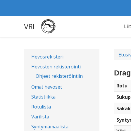
VRL
Lii
Etusi
Hevosrekisteri
Hevosten rekisteröinti
Drag
Ohjeet rekisteröintiin
Rotu
Omat hevoset
Statistiikka
Sukup
Rotulista
Säkäk
Värilista
Synty
Syntymämaalista