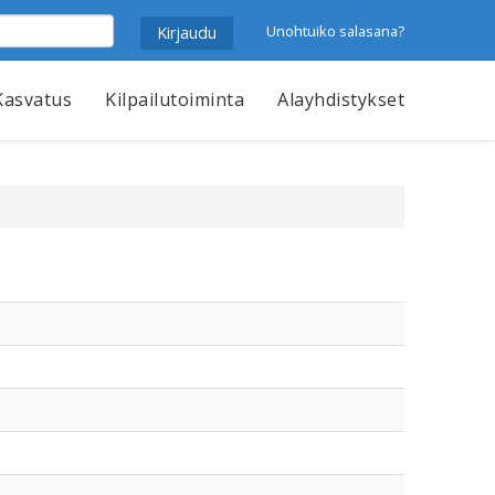
Unohtuiko salasana?
Kasvatus
Kilpailutoiminta
Alayhdistykset