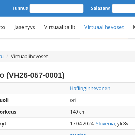
Tunnus
Salasana
tto
Jäsenyys
Virtuaalitallit
Virtuaalihevoset
vu
Virtuaalihevoset
o (VH26-057-0001)
Haflinginhevonen
uoli
ori
orkeus
149 cm
nyt
17.04.2024,
Slovenia
, yli 8v