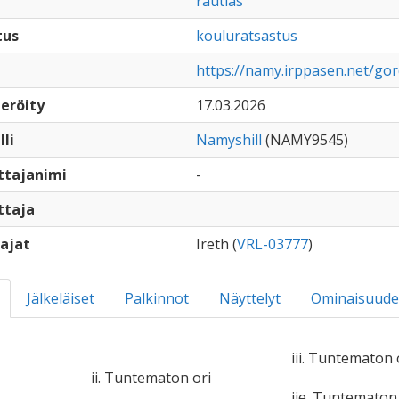
rautias
tus
kouluratsastus
https://namy.irppasen.net/go
eröity
17.03.2026
lli
Namyshill
(NAMY9545)
ttajanimi
-
ttaja
ajat
Ireth (
VRL-03777
)
Jälkeläiset
Palkinnot
Näyttelyt
Ominaisuude
iii. Tuntematon 
ii. Tuntematon ori
iie. Tuntemato