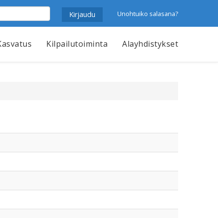
Unohtuiko salasana?
Kasvatus
Kilpailutoiminta
Alayhdistykset