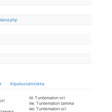
rdana.php
t
Kilpailustatistiikka
iiii. Tuntematon ori
ori
iiie. Tuntematon tamma
iiei. Tuntematon ori
n tamma