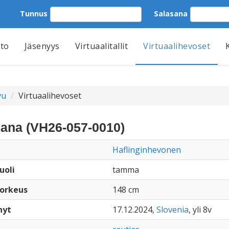
Tunnus
Salasana
tto
Jäsenyys
Virtuaalitallit
Virtuaalihevoset
vu
Virtuaalihevoset
ana (VH26-057-0010)
Haflinginhevonen
uoli
tamma
orkeus
148 cm
nyt
17.12.2024,
Slovenia
, yli 8v