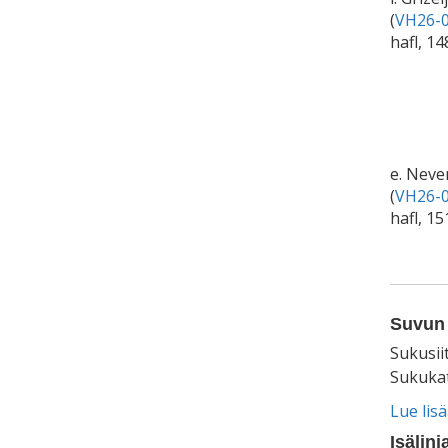
(
VH26-0
hafl, 14
e. Neve
(
VH26-0
hafl, 15
Suvun 
Sukusii
Sukukat
Lue lis
Isälinj