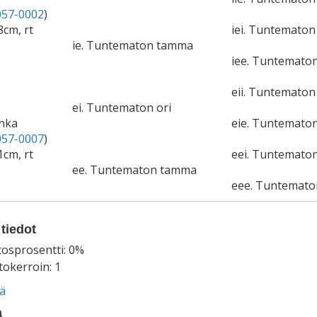
57-0002
)
8cm, rt
iei. Tuntematon 
ie. Tuntematon tamma
iee. Tuntemato
eii. Tuntematon 
ei. Tuntematon ori
nka
eie. Tuntemato
57-0007
)
1cm, rt
eei. Tuntematon
ee. Tuntematon tamma
eee. Tuntemat
tiedot
tosprosentti: 0%
okerroin: 1
ää
a