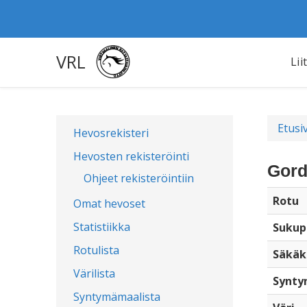
VRL
Lii
Etusi
Hevosrekisteri
Hevosten rekisteröinti
Gord
Ohjeet rekisteröintiin
Rotu
Omat hevoset
Statistiikka
Sukup
Rotulista
Säkäk
Värilista
Synty
Syntymämaalista