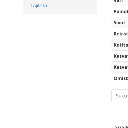
Väri
Lajilista
Paino
Sivut
Rekist
Kotita
Kasva
Kasva
Omist
Suku
i. Grizelj