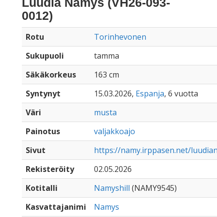
Luudia Namys (VH26-093-
0012)
Rotu
Torinhevonen
Sukupuoli
tamma
Säkäkorkeus
163 cm
Syntynyt
15.03.2026,
Espanja
, 6 vuotta
Väri
musta
Painotus
valjakkoajo
Sivut
https://namy.irppasen.net/luudi
Rekisteröity
02.05.2026
Kotitalli
Namyshill
(NAMY9545)
Kasvattajanimi
Namys