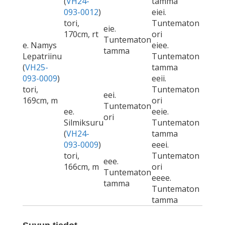
(
VH24-
tamma
093-0012
)
eiei.
tori,
Tuntematon
eie.
170cm, rt
ori
Tuntematon
e. Namys
eiee.
tamma
Lepatriinu
Tuntematon
(
VH25-
tamma
093-0009
)
eeii.
tori,
Tuntematon
eei.
169cm, m
ori
Tuntematon
ee.
eeie.
ori
Silmiksuru
Tuntematon
(
VH24-
tamma
093-0009
)
eeei.
tori,
Tuntematon
eee.
166cm, m
ori
Tuntematon
eeee.
tamma
Tuntematon
tamma