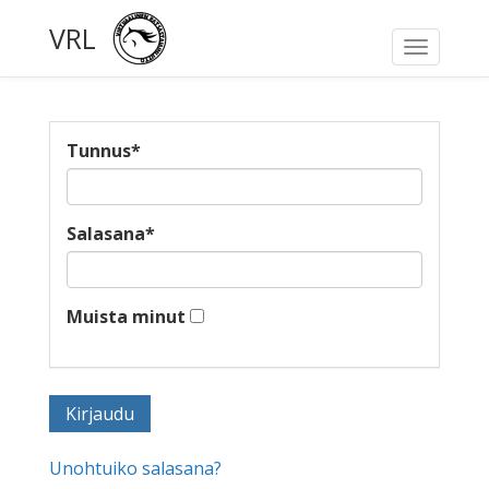
VRL
Toggle
navigati
Tunnus
*
Salasana
*
Muista minut
Unohtuiko salasana?