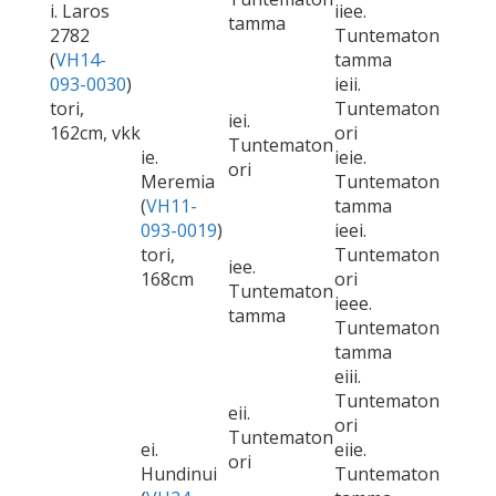
i. Laros
iiee.
tamma
2782
Tuntematon
(
VH14-
tamma
093-0030
)
ieii.
tori,
Tuntematon
iei.
162cm, vkk
ori
Tuntematon
ie.
ieie.
ori
Meremia
Tuntematon
(
VH11-
tamma
093-0019
)
ieei.
tori,
Tuntematon
iee.
168cm
ori
Tuntematon
ieee.
tamma
Tuntematon
tamma
eiii.
Tuntematon
eii.
ori
Tuntematon
ei.
eiie.
ori
Hundinui
Tuntematon