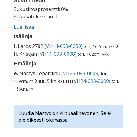
Suvun tiedot
Sukusiitosprosentti: 0%
Sukukatokerroin: 1
Lue lisää
Isälinja
i.
Laros 2782 (
VH14-093-0030
)
tori, 162cm, vkk
ii.
Kristjan (
VH11-093-0008
)
tori, 162cm, vkk
Emälinja
e.
Namys Lepatriinu (
VH25-093-0009
)
tori,
ee.
Silmiksuru (
VH24-093-0009
)
169cm, m
tori,
166cm, m
Luudia Namys on virtuaalihevonen. Se ei
ole oikeasti olemassa.