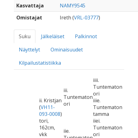
Kasvattaja
NAMY9545
Omistajat
Ireth (
VRL-03777
)
Suku
Jälkeläiset
Palkinnot
Näyttelyt
Ominaisuudet
Kilpailustatistiikka
iiii.
Tuntematon
iii.
ori
Tuntematon
ii. Kristjan
iiie.
ori
(
VH11-
Tuntematon
093-0008
)
tamma
tori,
iiei.
162cm,
Tuntematon
iie.
vkk
ori
Tuntematon