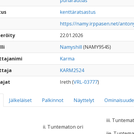
punarautias
tus
kenttäratsastus
https://namy.irppasen.net/anto
eröity
22.01.2026
lli
Namyshill
(NAMY9545)
ttajanimi
Karma
ttaja
KARM2524
ajat
Ireth (
VRL-03777
)
Jälkeläiset
Palkinnot
Näyttelyt
Ominaisuude
iii. Tuntema
ii. Tuntematon ori
iie. Tuntem