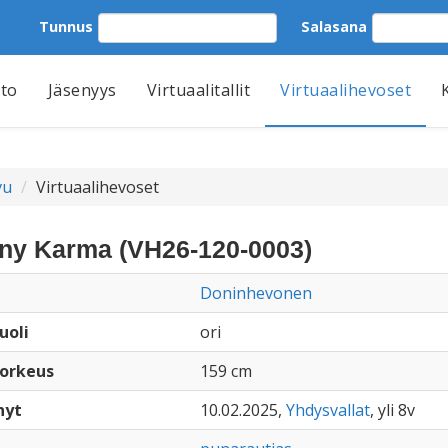
Tunnus
Salasana
tto
Jäsenyys
Virtuaalitallit
Virtuaalihevoset
vu
Virtuaalihevoset
ny Karma (VH26-120-0003)
Doninhevonen
uoli
ori
orkeus
159 cm
nyt
10.02.2025,
Yhdysvallat
, yli 8v