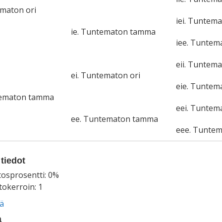
ematon ori
iei. Tuntema
ie. Tuntematon tamma
iee. Tunte
eii. Tuntema
ei. Tuntematon ori
eie. Tunte
tematon tamma
eei. Tuntem
ee. Tuntematon tamma
eee. Tunte
tiedot
tosprosentti: 0%
okerroin: 1
ää
a