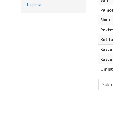
Väri
Lajilista
Paino
Sivut
Rekist
Kotita
Kasva
Kasva
Omist
Suku