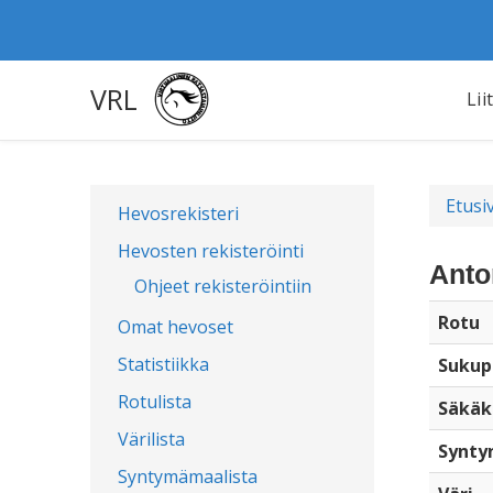
VRL
Lii
Etusi
Hevosrekisteri
Hevosten rekisteröinti
Anto
Ohjeet rekisteröintiin
Rotu
Omat hevoset
Statistiikka
Sukup
Rotulista
Säkäk
Värilista
Synty
Syntymämaalista