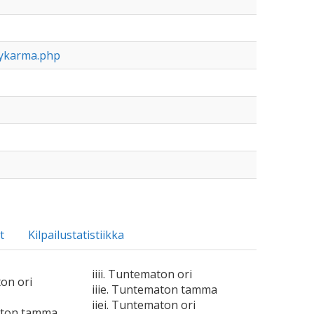
nykarma.php
t
Kilpailustatistiikka
iiii. Tuntematon ori
ton ori
iiie. Tuntematon tamma
iiei. Tuntematon ori
aton tamma