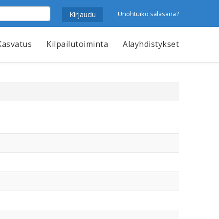
Unohtuiko salasana?
Kasvatus
Kilpailutoiminta
Alayhdistykset