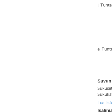
i. Tunt
e. Tun
Suvun 
Sukusii
Sukukat
Lue lis
Isälinj