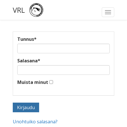
VRL
Toggle
navigati
Tunnus
*
Salasana
*
Muista minut
Unohtuiko salasana?