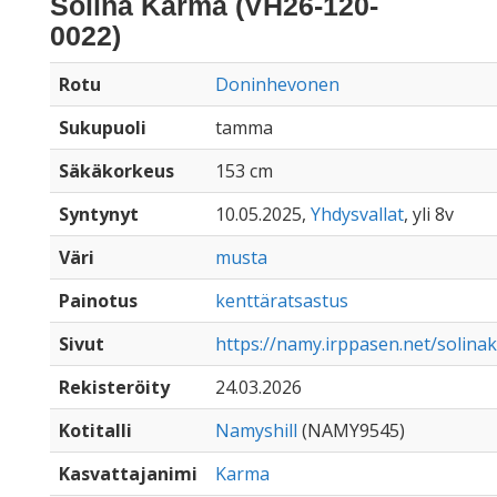
Solina Karma (VH26-120-
0022)
Rotu
Doninhevonen
Sukupuoli
tamma
Säkäkorkeus
153 cm
Syntynyt
10.05.2025,
Yhdysvallat
, yli 8v
Väri
musta
Painotus
kenttäratsastus
Sivut
https://namy.irppasen.net/solin
Rekisteröity
24.03.2026
Kotitalli
Namyshill
(NAMY9545)
Kasvattajanimi
Karma