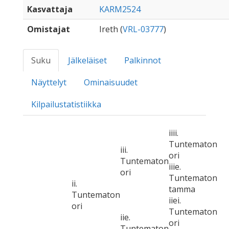
Kasvattaja
KARM2524
Omistajat
Ireth (
VRL-03777
)
Suku
Jälkeläiset
Palkinnot
Näyttelyt
Ominaisuudet
Kilpailustatistiikka
iiii.
Tuntematon
iii.
ori
Tuntematon
iiie.
ori
Tuntematon
ii.
tamma
Tuntematon
iiei.
ori
Tuntematon
iie.
ori
Tuntematon